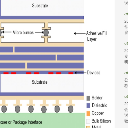
讨
2
件
底
2
专
明
称
2